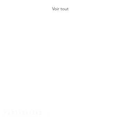
Voir tout
 PARTENAIRES :
s Experts Comptab
les de Paris IDF