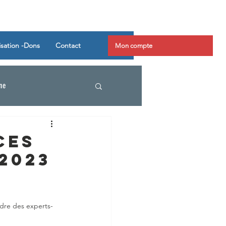
isation -Dons
Contact
Mon compte
ine
ces
.2023
rdre des experts-