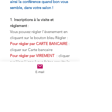
ainsi la conférence quand bon vous
semble, dans votre salon !
1
.
Inscriptions à la visite et
réglement
:
Vous pouvez régler l'évenement en
cliquant sur le bouton bleu Régler :
Pour régler par CARTE BANCAIRE
:
cliquer sur Carte bancaire
Pour régler par VIREMENT
: cliquer
sur Hors Ligne (vous faites ensuite le
virement hors du site.
E-mail
2. Confirmation de votre réglement
.
Une fois votre règlement effectué,
vous recevrez une confirmation de
votre paiement par mail.
Les inscriptions
seront satisfaites