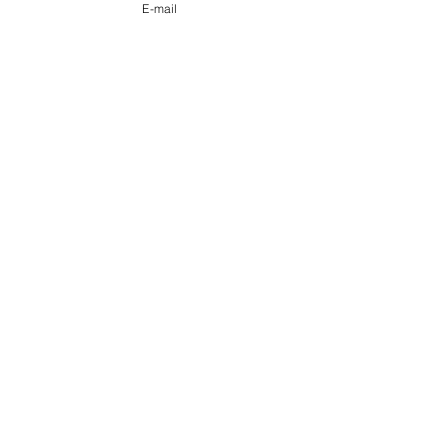
E-mail
VOYAGe
Changez le texte. Cliquez ici pour
commencer à le modifier.