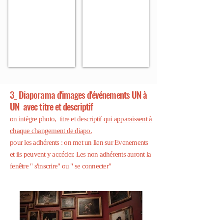
Générale
d'ECR
Paris
IDF
le
23
mars
2023
3_ Diaporama d'images d'événements UN à
UN avec titre et descriptif
on intègre photo, titre et descriptif
qui apparaissent à
chaque changement de diapo.
pour les adhérents : on met un lien sur Evenements
et ils peuvent y accéder. Les non adhérents auront la
fenêtre " s'inscrire" ou " se connecter"