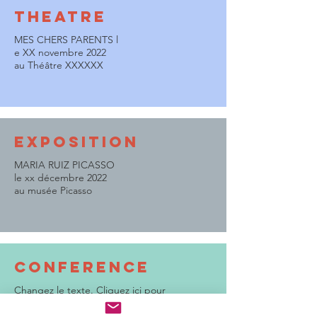
THEATRE
MES CHERS PARENTS l
e XX novembre 2022
au Théâtre XXXXXX
exposition
MARIA RUIZ PICASSO
le xx décembre 2022
au musée Picasso
CONFERENCE
Changez le texte. Cliquez ici pour
commencer à le modifier.