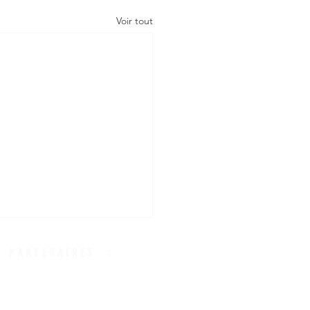
Voir tout
 PARTENAIRES :
s Experts Comptab
les de Paris IDF