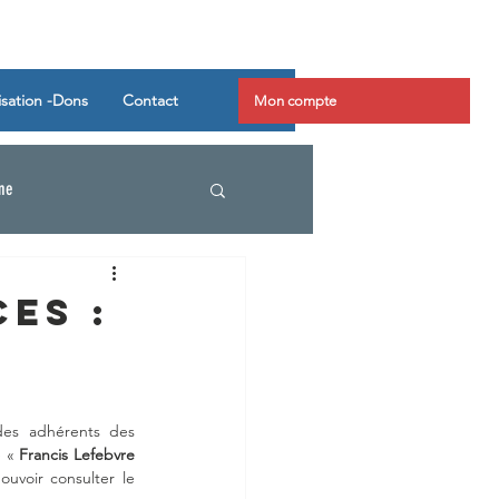
isation -Dons
Contact
Mon compte
ine
es :
des adhérents des 
 « 
Francis Lefebvre
uvoir consulter le 