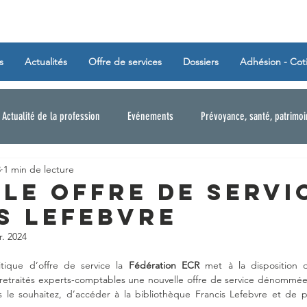
s
Actualités
Offre de services
Dossiers
Adhésion - Cot
Actualité de la profession
Evénements
Prévoyance, santé, patrimo
3
1 min de lecture
LE offre de servic
S LEFEBVRE
r. 2024
tique d’offre de service la 
Fédération ECR
 met à la disposition 
 retraités experts-comptables une nouvelle offre de service dénommée
 le souhaitez, d’accéder à la bibliothèque Francis Lefebvre et de po