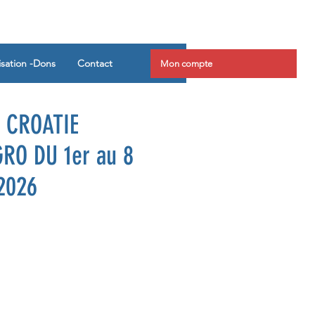
isation -Dons
Contact
Mon compte
 CROATIE
RO DU 1er au 8
2026