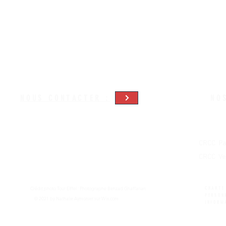
Merci
Maste
( com
NOUS CONTACTER :
NOS
Ordre de
Pour des raisons de confidentialité des
informations de contact de l'association,
CAVEC
veuillez cliquer sur NOUS CONTACTER ci dessus
CRCC Pa
et vous serez dirigés sur notre email et
coordonnées téléphoniques et postales.
CRCC Ver
Crédit photo Tour EIffel : Photographe Behzad Ghaffarian
CHARTE
PERSON
© 2021 by Nathalie Aymonier sur
Wix.com
INFORM