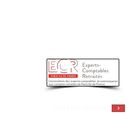
ADHERER. COTISER