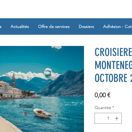
s
Actualités
Offre de services
Dossiers
Adhésion - Cot
CROISIERE
MONTENEG
OCTOBRE 
Prix
0,00 €
Quantité
*