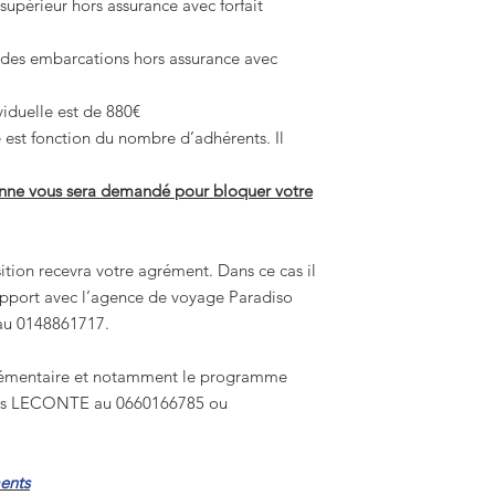
upérieur hors assurance avec forfait
des embarcations hors assurance avec
iduelle est de 880€
e est fonction du nombre d’adhérents. Il
nne vous sera demandé pour bloquer votre
tion recevra votre agrément. Dans ce cas il
apport avec l’agence de voyage Paradiso
au 0148861717.
lémentaire et notamment le programme
ques LECONTE au 0660166785 ou
ents
Paiem